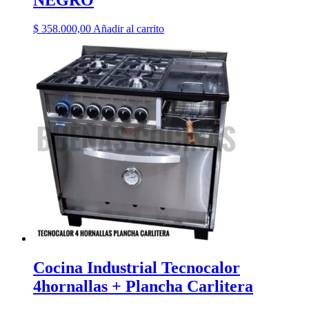
$
358.000,00
Añadir al carrito
Cocina Industrial Tecnocalor
4hornallas + Plancha Carlitera