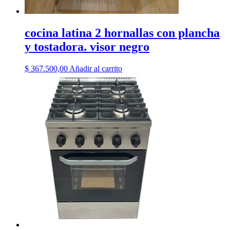
cocina latina 2 hornallas con plancha
y tostadora. visor negro
$
367.500,00
Añadir al carrito