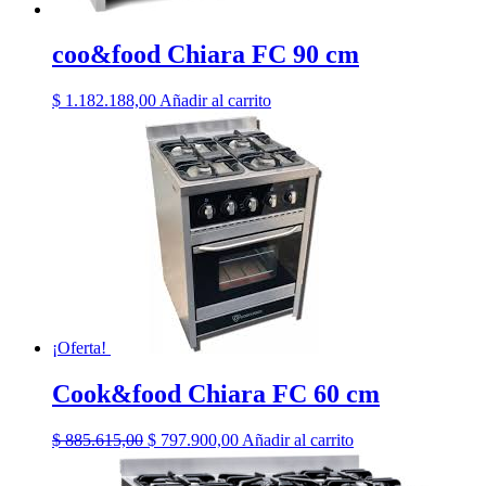
coo&food Chiara FC 90 cm
$
1.182.188,00
Añadir al carrito
¡Oferta!
Cook&food Chiara FC 60 cm
El
El
$
885.615,00
$
797.900,00
Añadir al carrito
precio
precio
original
actual