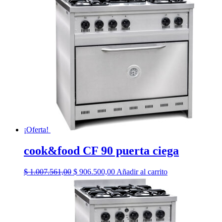
era:
es:
$ 885.615,00.
$ 797.900,00.
¡Oferta!
cook&food CF 90 puerta ciega
El
El
$
1.007.561,00
$
906.500,00
Añadir al carrito
precio
precio
original
actual
era:
es:
$ 1.007.561,00.
$ 906.500,00.