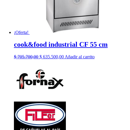
¡Oferta!
cook&food industrial CF 55 cm
El
El
$
705.700,00
$
635.500,00
Añadir al carrito
precio
precio
original
actual
era:
es:
$ 705.700,00.
$ 635.500,00.