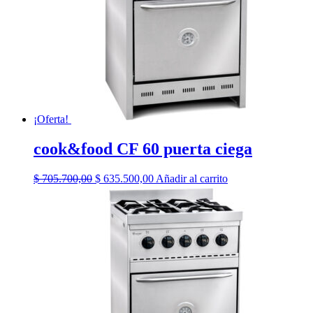
¡Oferta!
cook&food CF 60 puerta ciega
El
El
$
705.700,00
$
635.500,00
Añadir al carrito
precio
precio
original
actual
era:
es:
$ 705.700,00.
$ 635.500,00.