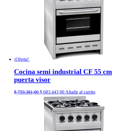
¡Oferta!
Cocina semi industrial CF 55 cm
puerta visor
El
El
$
759.381,00
$
683.443,00
Añadir al carrito
precio
precio
original
actual
era:
es:
$ 759.381,00.
$ 683.443,00.