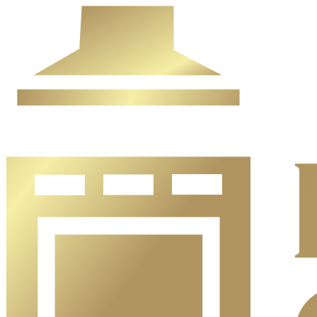
Ir
al
contenido