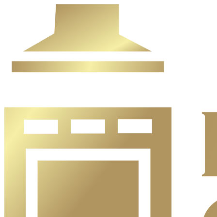
Ir
al
contenido