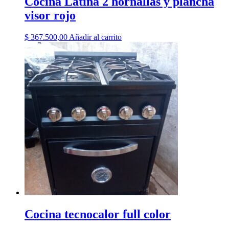
Cocina Latina 2 hornallas y plancha
visor rojo
$
367.500,00
Añadir al carrito
Cocina tecnocalor full color